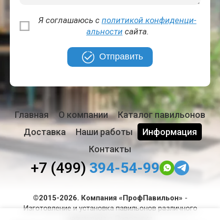
Я соглашаюсь с
политикой кон­фи­ден­ци­
аль­но­сти
сайта.
Отправить
Главная
О компании
Каталог павильонов
Доставка
Наши работы
Информация
Контакты
+7 (499)
394-54-99
©2015-2026. Компания «ПрофПавильон»
-
Изготовление и установка павильонов различного
назначения в Подольске